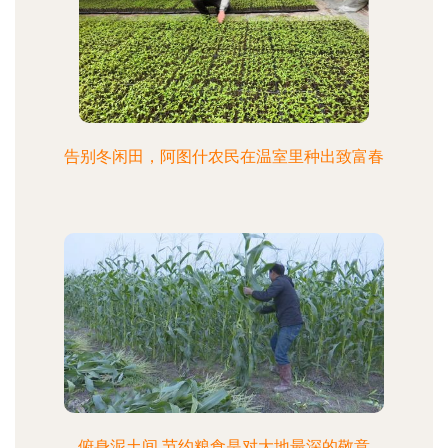
告别冬闲田，阿图什农民在温室里种出致富春
俯身泥土间 节约粮食是对大地最深的敬意