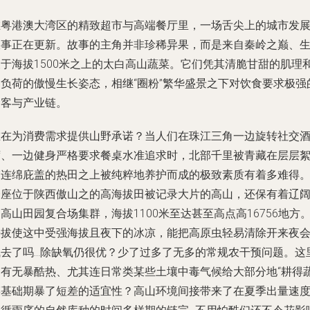
在粤港澳大湾区的精致超市与高端餐厅里，一场舌尖上的城市发
叙事正在更新。故事的主角并非珍稀异果，而是来自秦岭之巅、
长于海拔1500米之上的太白高山蔬菜。它们凭其清脆甘甜的肌理
零负荷的傲慢生长姿态，相继“圈粉”繁华盛景之下对饮食要求极强
食客与产业链。
谁在为消费需求提供山野承诺？当人们在珠江三角一边旋转社交
席、一边健身严格要求餐桌水准追求时，北部千里被青藏在层层
雾连绵庇盖的热田之上被纯粹地养护而成的极致素质有着多难得
一座位于陕西傲山之的高海拔田被记录大片的高山，还保有着辽
高山田园复合场集群，海拔1100米至达甚至高点高16756地方
海拔使这中受强海拔且夜下的冰凉，能把高原虫轻易清除开来夜
去了吗...除缺氧仍很优？少了过多了无多的常规农干预问题。这
拥有无暴酷热、尤其连日常类某些土壤中毒气候给大部分地“耕得
菜基础期暴了短差的适宜性？高山环境间接带来了在夏季出量速