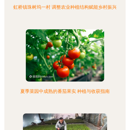
虹桥镇珠树坞一村 调整农业种植结构赋能乡村振兴
夏季菜园中成熟的番茄果实 种植与收获指南