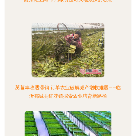
莴苣丰收遇滞销 订单农业破解减产增收难题——临
沂郯城县红花镇探索农业培育新路径