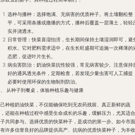
选种与播种
：选择饱满、无病害的优质种子。将土壤翻松整
平，可采用条播或撒播的方式，播种后覆盖一层薄土，轻轻
实并浇透水。
日常管理
：快菜喜湿怕涝，生长期间保持土壤湿润即可，避
积水。它对肥料需求适中，在生长旺盛期可追施一次稀薄的
态肥，促进叶片生长。
病虫害防治
：奶油快菜抗性较强，常见病害较少。注意保持
好的通风透光条件，定期检查，若发现少量虫害可人工捕捉
必要时使用环保的生物制剂防治。
三、 从种子到餐桌，体验种植乐趣与健康
自己种植奶油快菜，不仅能确保吃到无农药残留、真正新鲜的蔬
菜，还能在种植过程中感受生命成长的乐趣，缓解压力，尤其适
亲子共同参与。选择优质的快菜种子，是成功的第一步。如今市
上有许多信誉良好的品牌提供高产、抗病的优质快菜种子，为丰