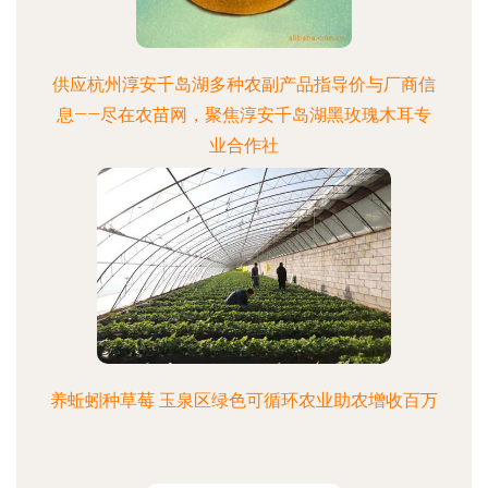
供应杭州淳安千岛湖多种农副产品指导价与厂商信
息——尽在农苗网，聚焦淳安千岛湖黑玫瑰木耳专
业合作社
养蚯蚓种草莓 玉泉区绿色可循环农业助农增收百万