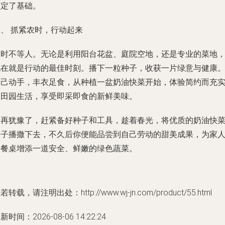
奠定了基础。
、 抓紧农时，行动起来
农时不等人。无论是利用阳台花盆、庭院空地，还是专业的菜地
现在就是行动的最佳时刻。播下一粒种子，收获一片绿意与健康
自己动手，丰衣足食，从种植一盆奶油快菜开始，体验简约而充
的田园生活，享受即采即食的新鲜美味。
别再犹豫了，赶紧备好种子和工具，趁着春光，将优质的奶油快
种子播撒下去，不久后你便能品尝到自己劳动的甜美成果，为家
的餐桌增添一道安全、鲜嫩的绿色蔬菜。
若转载，请注明出处：http://www.wj-jn.com/product/55.html
新时间：2026-08-06 14:22:24