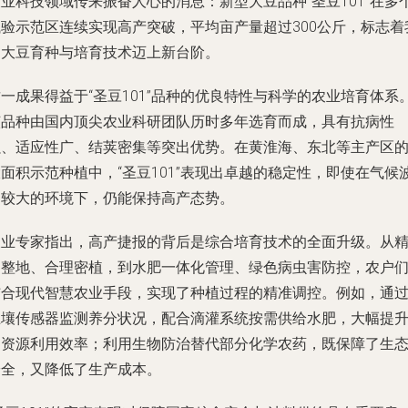
业科技领域传来振奋人心的消息：新型大豆品种“圣豆101”在多
试验示范区连续实现高产突破，平均亩产量超过300公斤，标志着
国大豆育种与培育技术迈上新台阶。
一成果得益于“圣豆101”品种的优良特性与科学的农业培育体系
该品种由国内顶尖农业科研团队历时多年选育而成，具有抗病性
强、适应性广、结荚密集等突出优势。在黄淮海、东北等主产区
面积示范种植中，“圣豆101”表现出卓越的稳定性，即使在气候
动较大的环境下，仍能保持高产态势。
农业专家指出，高产捷报的背后是综合培育技术的全面升级。从
细整地、合理密植，到水肥一体化管理、绿色病虫害防控，农户
结合现代智慧农业手段，实现了种植过程的精准调控。例如，通
土壤传感器监测养分状况，配合滴灌系统按需供给水肥，大幅提
了资源利用效率；利用生物防治替代部分化学农药，既保障了生
安全，又降低了生产成本。