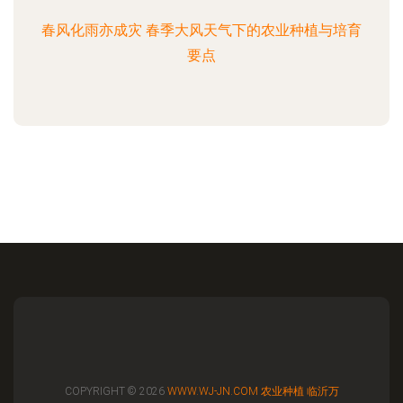
春风化雨亦成灾 春季大风天气下的农业种植与培育
要点
COPYRIGHT © 2026
WWW.WJ-JN.COM
农业种植
临沂万