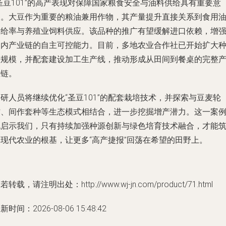
圣豆101”的高产表现对保障国家粮食安全与油料供给具有重要意
义。大豆作为重要的粮油兼用作物，其产量提升直接关系到食用
自给率与养殖业饲料供应。该品种的推广有望缓解进口依赖，增
国内产业链的自主可控能力。目前，多地农业合作社已开始扩大
植规模，并配套建设加工生产线，推动形成从田间到餐桌的完整
业链。
研人员将继续优化“圣豆101”的配套栽培技术，并探索与豆麦轮
作、间作套种等生态模式相结合，进一步挖掘增产潜力。这一案
也启示我们，只有持续加强种源创新与绿色培育技术融合，才能
牢现代农业的根基，让更多“高产捷报”回荡在希望的田野上。
若转载，请注明出处：http://www.wj-jn.com/product/71.html
新时间：2026-08-06 15:48:42