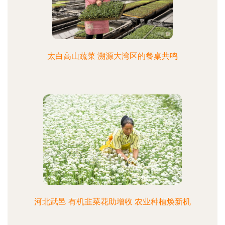
太白高山蔬菜 溯源大湾区的餐桌共鸣
河北武邑 有机韭菜花助增收 农业种植焕新机