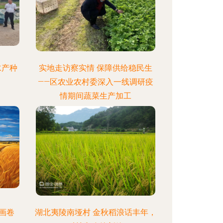
水产种
实地走访察实情 保障供给稳民生
——区农业农村委深入一线调研疫
情期间蔬菜生产加工
画卷
湖北夷陵南垭村 金秋稻浪话丰年，