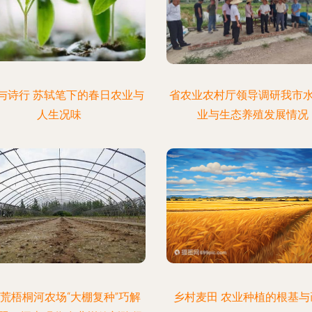
与诗行 苏轼笔下的春日农业与
省农业农村厅领导调研我市
人生况味
业与生态养殖发展情况
荒梧桐河农场“大棚复种”巧解
乡村麦田 农业种植的根基与