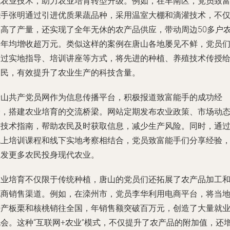
代农业技术，助力农业培育转型升级。例如，在丰南区，党员致
能手张明通过引进优质果蔬品种，采用温室大棚和滴灌技术，不
提高了产量，还实现了全年无休的农产品供应，带动周边50多户
户年均增收超万元。类似这样的案例在唐山各地屡见不鲜，党员
通过实地指导、培训讲座等方式，将先进的种植、养殖技术传授
农民，有效提升了农业生产的科技含量。
唐山共产党员网作为信息传播平台，积极报道致富能手的成功经
验，搭建农业培育的交流桥梁。网站定期发布农业政策、市场动
和技术指南，帮助农民及时获取信息，减少生产风险。同时，通
线上培训课程和线下实地考察相结合，党员致富能手们分享经验
激发更多农民投身现代农业。
农业培育不仅限于传统种植，唐山的党员们还拓展了农产品加工
电商销售渠道。例如，在滦州市，党员李华利用电商平台，将当
特产板栗和核桃销往全国，年销售额突破百万元，创造了大量就
机会。这种“互联网+农业”模式，不仅提升了农产品的附加值，还