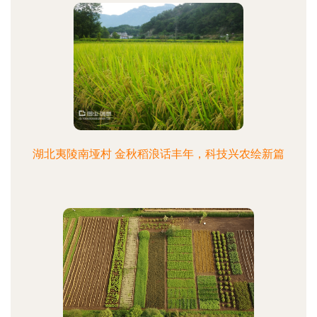
湖北夷陵南垭村 金秋稻浪话丰年，科技兴农绘新篇