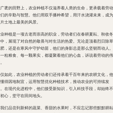
在广袤的田野上，农业种植不仅滋养着人类的生命，更承载着劳
者们的辛勤与智慧。他们用双手播种希望，用汗水浇灌未来，成
这片土地上最美的风景。
农业种植是一项古老而崇高的职业，劳动者们在春耕夏耘、秋收
藏中，展现了对自然的敬畏与对生活的热爱。无论是顶着烈日除
施肥，还是在寒风中守护幼苗，他们的身影总是那么坚韧而动人
每一粒粮食、每一颗果实，都凝聚着他们的心血，诉说着劳动的
大。
不仅如此，农业种植的劳动者们还传承着千百年来的农耕文化，
们懂得因地制宜，运用智慧优化种植技术，推动农业的可持续发
展。在现代化进程中，他们接受新知识，引入科技手段，却始终
忘初心，坚守在田间地头。
当我们品尝到新鲜的蔬菜、香甜的水果时，不应忘记那些默默耕