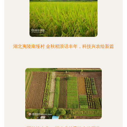
湖北夷陵南垭村 金秋稻浪话丰年，科技兴农绘新篇