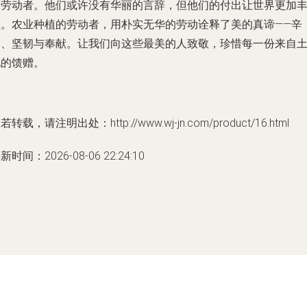
的劳动者。他们或许没有华丽的言辞，但他们的付出让世界更加
盈。农业种植的劳动者，用朴实无华的劳动诠释了美的真谛——辛
勤、坚韧与奉献。让我们向这些最美的人致敬，珍惜每一份来自
地的馈赠。
若转载，请注明出处：http://www.wj-jn.com/product/16.html
新时间：2026-08-06 22:24:10