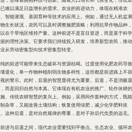
前进，意味着拥抱科技与创新。随着人口增长和气候变化，传统
业已难以满足日益增长的需求。农业的前进动力，体现在精准农
业、智能灌溉、基因育种等技术的应用上。例如，通过无人机监
作物生长状况，农民可以及时调整施肥策略；利用抗旱作物品种
可以在干旱地区维持产量。这种前进不是盲目冒进，而是基于科
数据的理性决策。它要求我们持续投入研发，培养新型农民，推
农业从劳动密集型向技术密集型转变。
单纯的前进可能带来生态破坏与资源枯竭。过度使用化肥农药导
土壤退化，单一作物种植削弱生物多样性，这些都是前进路上不
忽视的警示。此时，后退的智慧显得尤为重要。后退，不是消极
缩，而是回归自然与本真。它体现在有机农业的推广、轮作休耕
实施、传统农耕智慧的复兴上。例如，采用间作套种的方式，既
抑制杂草，又能改善土壤结构；恢复使用绿肥，减少化学肥料依
赖。这种后退，是对自然规律的尊重，是对子孙后代负责的远见
在前进与后退之间，现代农业需要找到平衡点。生态农业、循环