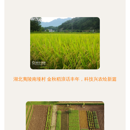
湖北夷陵南垭村 金秋稻浪话丰年，科技兴农绘新篇