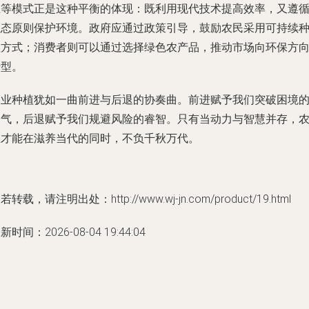
业等模式正是这种平衡的体现：既利用现代技术提高效率，又遵
生态原则保护环境。政府应通过政策引导，鼓励农民采用可持续
植方式；消费者则可以通过选择绿色农产品，推动市场向环保方
转型。
农业种植犹如一曲前进与后退的协奏曲。前进赋予我们突破困境
勇气，后退赋予我们规避风险的睿智。只有当动力与智慧并存，
业才能在滋养当代的同时，不负千秋万代。
若转载，请注明出处：http://www.wj-jn.com/product/19.html
新时间：2026-08-04 19:44:04