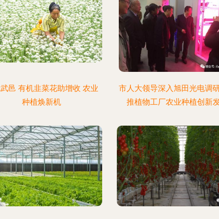
武邑 有机韭菜花助增收 农业
市人大领导深入旭田光电调
种植焕新机
推植物工厂农业种植创新