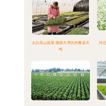
太白高山蔬菜 溯源大湾区的餐桌共
河北
鸣