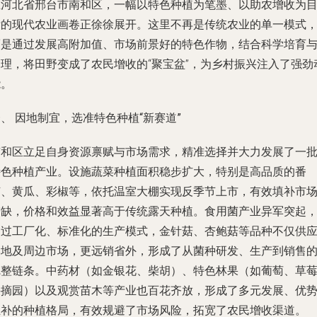
在河北省邢台市南和区，一幅以特色种植为笔墨、以助农增收为
标的现代农业画卷正徐徐展开。这里不再是传统农业的单一模式
而是通过发展高附加值、市场前景好的特色作物，结合科学培育
管理，将田野变成了农民增收的“聚宝盆”，为乡村振兴注入了强劲
能。
、 因地制宜，选准特色种植“新赛道”
南和区立足自身资源禀赋与市场需求，精准选择并大力发展了一
特色种植产业。设施蔬菜种植面积稳步扩大，特别是高品质的番
茄、黄瓜、彩椒等，依托温室大棚实现反季节上市，有效填补市
空缺，价格和效益显著高于传统露天种植。食用菌产业异军突起
通过工厂化、标准化的生产模式，金针菇、杏鲍菇等品种不仅供
本地及周边市场，更远销省外，形成了从菌种研发、生产到销售
完整链条。中药材（如金银花、柴胡）、特色林果（如葡萄、草
采摘园）以及观赏苗木等产业也百花齐放，形成了多元发展、优
互补的种植格局，有效规避了市场风险，拓宽了农民增收渠道。