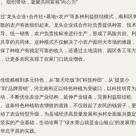
、 组织带动，凝聚共同富裕“向心力”
过“龙头企业+合作社+基地+农户”等多种利益联结模式，南和区
分散的农户有效组织起来。龙头企业或合作社负责提供种苗、技
指导、统一销售，农户负责按标准进行生产，形成了风险共担、
益共享的共同体。这种模式不仅解决了小农户面对大市场的难题
确保了种植户有稳定可靠的收入，还通过土地流转、园区务工等
式，让更多农民实现了在家门口就业增收。
传统粮棉到多元特色，从“靠天吃饭”到“科技种田”，从“提篮小
”到“品牌营销”，河北南和正以特色种植为突破口，以科技培育为
驱动，不断优化农业产业结构，延伸产业链条，完善利益联结机
制。这条特色种植助农增收的道路，不仅鼓起了农民的钱袋子，
推动了农业转型升级，为县域经济高质量发展和乡村全面振兴奠
了坚实的产业基础，生动诠释了“绿水青山就是金山银山”的发展理
在华北平原的实践。