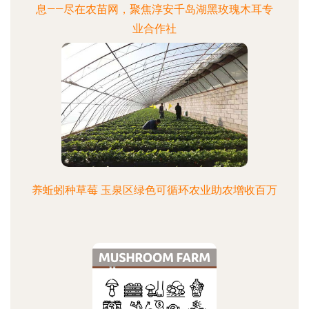
息——尽在农苗网，聚焦淳安千岛湖黑玫瑰木耳专
业合作社
养蚯蚓种草莓 玉泉区绿色可循环农业助农增收百万