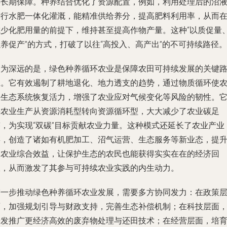
供长期保障。种养结合优化了资源配置，例如，利用处理后的沼
进行水肥一体化灌溉，能精准供给养分，提高肥料利用率，从而
减少化肥用量的前提下，维持甚至提高作物产量。这种“以质促量
养促产”的方式，打破了以往“高投入、高产出”的不可持续路径。
更为深远的是，绿色种养循环农业是保障农田可持续发展的关键
径。它有效遏制了耕地退化、地力透支的趋势，通过物质循环使
田生态系统恢复活力，增强了农业应对气候变化等风险的韧性。
将农业生产从资源消耗型转向资源循环型，大大减少了农业碳足
迹，为实现“双碳”目标贡献农业力量。这种模式还延长了农业产业
链，创造了诸如有机肥加工、沼气运营、生态服务等新业态，提
了农业综合效益，让保护生态的农民也能获得实实在在的经济回
报，从而激发了其参与可持续农业实践的内生动力。
进一步推动绿色种养循环农业发展，需要多方协同发力：在政策
面，加强规划引导与财政支持，完善生态补偿机制；在科技层面
研发推广更经济高效的废弃物处理与还田技术；在经营层面，培