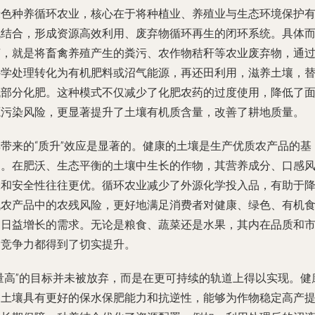
绿色种养循环农业，核心在于将种植业、养殖业与生态环境保护
机结合，形成资源高效利用、废弃物循环再生的闭环系统。具体
言，就是将畜禽养殖产生的粪污、农作物秸秆等农业废弃物，通
科学处理转化为有机肥料或沼气能源，再还田利用，滋养土壤，
代部分化肥。这种模式不仅减少了化肥农药的过度使用，降低了
源污染风险，更显著提升了土壤有机质含量，改善了耕地质量。
其带来的“质升”效应是显著的。健康的土壤是生产优质农产品的基
础。在肥沃、生态平衡的土壤中生长的作物，其营养成分、口感
味和安全性往往更优。循环农业减少了外源化学投入品，有助于
低农产品中的农残风险，更好地满足消费者对健康、绿色、有机
品日益增长的需求。无论是粮食、蔬菜还是水果，其内在品质和
场竞争力都得到了切实提升。
“量高”的目标并未被放弃，而是在更可持续的轨道上得以实现。健
的土壤具有更好的保水保肥能力和抗逆性，能够为作物稳定高产