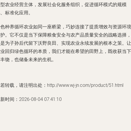
新型农业经营主体，发展社会化服务组织，促进循环模式的规模
化、标准化应用。
绿色种养循环农业如同一座桥梁，巧妙连接了提质增效与资源环
保护。它不仅是当下保障粮食安全与农产品质量安全的战略选择
更是为子孙后代留下沃野良田、实现农业永续发展的根本之策。
农业回归绿色循环的本质，我们才能在希望的田野上，既收获当
的丰饶，也储备未来的生机。
若转载，请注明出处：http://www.wj-jn.com/product/51.html
新时间：2026-08-04 07:41:10